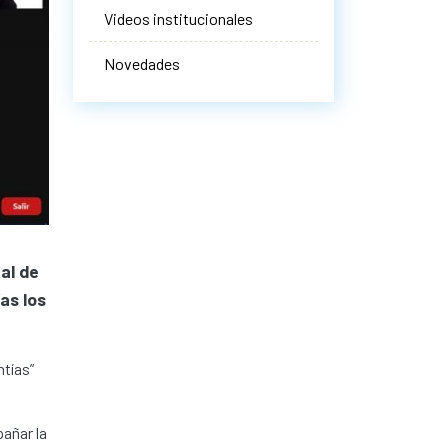
Videos institucionales
Novedades
al de
as los
ntías”
pañar la